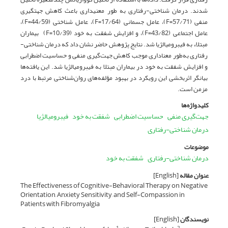
شدند. درمان شناختی-رفتاری به طور معنی­داری باعث کاهش جهت­گیری
منفی (57/71=F)، عامل جسمانی (17/64=F)، عامل شناختی (44/59=F)،
عامل اجتماعی (43/82=F)، و افزایش شفقت به خود (10/39=F) بیماران
مبتلاء به فیبرومیالژیا شد. نتایج پژوهش حاضر نشان داد که درمان شناختی-
رفتاری به‌طور معناداری موجب کاهش جهت‌گیری منفی و حساسیت اضطرابی
و افزایش شفقت به خود در بیماران مبتلا به فیبرومیالژیا شد. این یافته‌ها
بیانگر اثربخشی این رویکرد در بهبود مؤلفه‌های روان‌شناختی مرتبط با درد
مزمن است.
کلیدواژه‌ها
جهت‌گیری منفی
حساسیت اضطرابی
شفقت به خود
فیبرومیالژیا
درمان شناختی-رفتاری
موضوعات
درمان شناختی-رفتاری
شفقت به خود
عنوان مقاله
[English]
The Effectiveness of Cognitive-Behavioral Therapy on Negative
Orientation, Anxiety Sensitivity, and Self-Compassion in
Patients with Fibromyalgia
نویسندگان
[English]
1
2