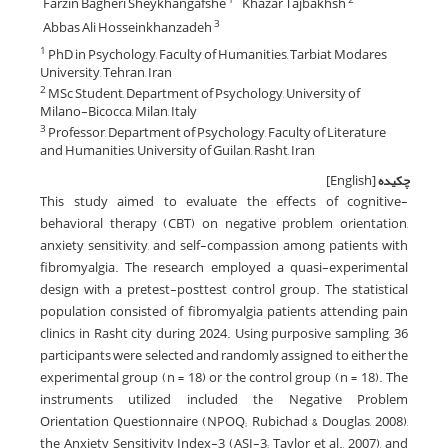
Farzin Bagheri Sheykhangafshe
Khazar Tajbakhsh
Abbas Ali Hosseinkhanzadeh
3
PhD in Psychology, Faculty of Humanities, Tarbiat Modares
1
University, Tehran, Iran
MSc Student, Department of Psychology, University of
2
Milano-Bicocca, Milan, Italy
Professor, Department of Psychology, Faculty of Literature
3
and Humanities, University of Guilan, Rasht, Iran
چکیده
[English]
This study aimed to evaluate the effects of cognitive-
behavioral therapy (CBT) on negative problem orientation,
anxiety sensitivity, and self-compassion among patients with
fibromyalgia. The research employed a quasi-experimental
design with a pretest-posttest control group. The statistical
population consisted of fibromyalgia patients attending pain
clinics in Rasht city during 2024. Using purposive sampling, 36
participants were selected and randomly assigned to either the
experimental group (n = 18) or the control group (n = 18). The
instruments utilized included the Negative Problem
Orientation Questionnaire (NPOQ; Rubichad & Douglas, 2008),
the Anxiety Sensitivity Index-3 (ASI-3; Taylor et al., 2007), and