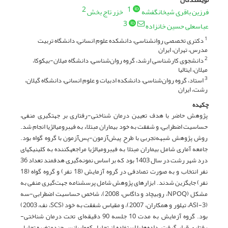
2
1
فرزین باقری شیخانگفشه
خزر تاج بخش
3
عباسعلی حسین خانزاده
دکتری تخصصی روانشناسی، دانشکده علوم انسانی، دانشگاه تربیت
1
مدرس، تهران، ایران
دانشجوی کارشناسی ارشد، گروه روان‌شناسی، دانشگاه میلان-بیکوکا،
2
میلان، ایتالیا
استاد، گروه روان‌شناسی، دانشکده ادبیات و علوم انسانی، دانشگاه گیلان،
3
رشت، ایران
چکیده
پژوهش حاضر با هدف تعیین درمان شناختی-رفتاری بر جهت­گیری منفی،
حساسیت اضطرابی، و شفقت به خود بیماران مبتلاء به فیبرومیالژیا انجام شد.
روش پژوهش شبهه‌تجربی با طرح پیش‌آزمون-پس‌آزمون با گروه گواه بود.
جامعه آماری شامل بیماران مبتلا به فیبرومیالژیا مراجعه­کننده به کلینیک­های
درد شهر رشت در سال 1403 بود که بر اساس نمونه‌گیری هدفمند تعداد 36
نفر انتخاب و به صورت تصادفی در گروه آزمایش (18 نفر) و گروه گواه (18
نفر) جایگزین شدند. ابزارهای پژوهش شامل پرسشنامه جهت‌گیری منفی به
مشکل (NPOQ، روبیچاد و داگاس، 2008)، شاخص حساسیت اضطرابی-سه
(ASI-3، تیلور و همکاران، 2007)، و مقیاس شفقت به خود (SCS، نف، 2003)
بود. گروه آزمایش به مدت 10 جلسه 90 دقیقه‌ای تحت درمان شناختی-
رفتاری قرار گرفت. داده‌ها با استفاده از تحلیل کوواریانس چندمتغیره تحلیل