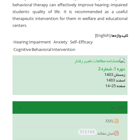
behavioral therapy can effectively improve hearing-impaired
students' quality of life. It is recommended as a useful
therapeutic intervention for them in welfare and educational
centers.
کلیدواژه‌ها
[English]
Hearing Impairment
Anxiety
Self-Efficacy
Cognitive Behavioral Intervention
دوره 1، شماره 2
زمستان 1403
اسفند 1403
صفحه
14-25
فایل ها
XML
513.14 K
اصل مقاله