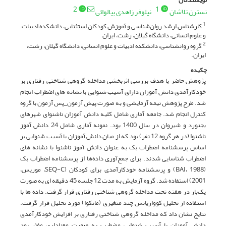
2
1
نسترن تلاشان
نیلوفر زاهدی بیالوائی
کارشناس ارشد روان‌شناسی و آموزش کودکان استثنایی، دانشکده ادبیات
1
و علوم انسانی، دانشگاه گیلان، رشت، ایران
گروه روانشناسی، دانشکده ادبیات و علوم انسانی، دانشگاه گیلان، رشت،
2
ایران.
چکیده
پژوهش حاضر با هدف بررسی اثربخشی مداخله گروهی شناختی رفتاری بر
خودکارآمدی دانش ­آموزان دارای آسیب شنوایی با نشانه ­های اضطراب انجام
شد. طرح پژوهش نیمه ­آزمایشی و به صورت پیش آزمون_پس آزمون با گروه
کنترل انجام شد. جامعه آماری شامل کلیه دانش ­آموزان ناشنوای شهرهای
بجنورد و شیروان در سال 1400 بود. نمونه آماری شامل 24 دانش ­آموز
ناشنوا (در هر گروه 12 نفر) بود که از میان دانش ­آموزان با آسیب شنوایی بر
اساس پرسشنامه اضطراب بک به­ عنوان دانش آموز ناشنوا با نشانه ­های
اضطراب شناسایی شدند. برای جمع‌آوری داده‌ها از پرسشنامه اضطراب بک
(BAI، 1988) و پرسشنامه خودکارآمدی برای کودکان (SEQ-C، موریس،
2001) استفاده شد. گروه آزمایش به مدت 12 جلسه 45 دقیقه­ ای به ­صورت
یک‌­بار در هفته تحت مداخله گروهی شناختی رفتاری قرار گرفت. داده ­ها با
استفاده از تحلیل کوواریانس چند متغیری (مانکوا) مورد تحلیل قرار گرفت.
نتایج نشان داد که مداخله گروهی شناختی رفتاری بر افزایش خودکارآمدی
دانش­ آموزان با آسیب شنوایی مضطرب به صورت معناداری مؤثر بود