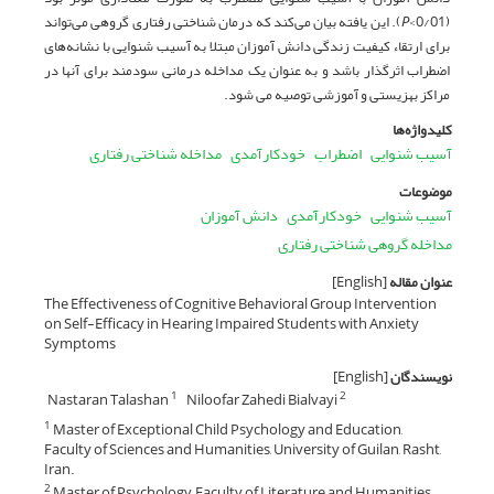
(0/01>
P
). این یافته‌ بیان می‌کند که درمان شناختی رفتاری گروهی می‌تواند
برای ارتقاء کیفیت زندگی دانش ­آموزان مبتلا به آسیب شنوایی با نشانه‌های
اضطراب اثرگذار باشد و به ­عنوان یک مداخله درمانی سودمند برای آن­ها در
مراکز بهزیستی و آموزشی توصیه می ­شود.
کلیدواژه‌ها
آسیب شنوایی
اضطراب
خودکارآمدی
مداخله شناختی رفتاری
موضوعات
آسیب شنوایی
خودکارآمدی
دانش آموزان
مداخله گروهی شناختی رفتاری
عنوان مقاله
[English]
The Effectiveness of Cognitive Behavioral Group Intervention
on Self-Efficacy in Hearing Impaired Students with Anxiety
Symptoms
نویسندگان
[English]
Nastaran Talashan
Niloofar Zahedi Bialvayi
1
2
Master of Exceptional Child Psychology and Education,
1
Faculty of Sciences and Humanities, University of Guilan, Rasht,
Iran.
Master of Psychology, Faculty of Literature and Humanities,
2